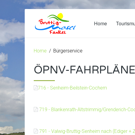
Home
Tourism
Home
Bürgerservice
ÖPNV-FAHRPLÄN
716 - Senheim-Beilstein-Cochem
719 - Blankenrath-Altstrimmig/Grenderich-C
791 - Valwig-Bruttig-Senheim nach (Ediger + Z