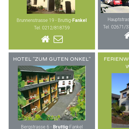
Hauptstra
Brunnenstrasse 19 - Bruttig-
Fankel
Tel. 02671/
Tel. 0212/818759
HOTEL "ZUM GUTEN ONKEL"
FERIENW
W
Bergstrasse 6 -
Bruttig
-Fankel