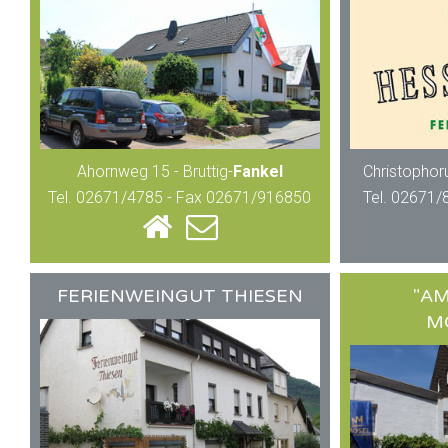
Ahornweg 15 - Bruttig-
Fankel
Christophoru
Tel. 02671/4785 - Fax 02671/916850
Tel. 02671/
FERIENWEINGUT THIESEN
"A
M