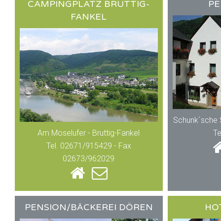
CAMPINGPLATZ BRUTTIG-
PE
FANKEL
Schunk´sche 
Am Moselufer - Bruttig-Fankel
Te
Tel. 02671/915429 - Fax
02673/962029
PENSION/BÄCKEREI DÖREN
HO