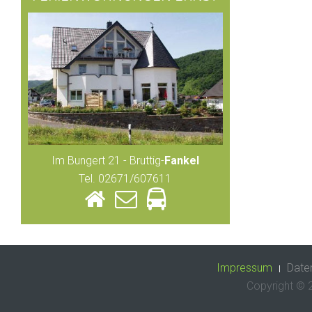
Im Bungert 21 - Bruttig-
Fankel
Tel. 02671/607611
Impressum
Date
Copyright ©