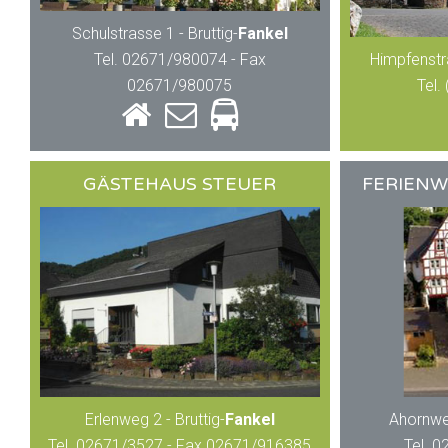
Schulstrasse 1 - Bruttig-
Fankel
Tel. 02671/980074 - Fax
Himpfenstr
02671/980075
Tel.
GÄSTEHAUS STEUER
FERIEN
Erlenweg 2 - Bruttig-
Fankel
Ahornweg
Tel. 02671/3527 - Fax 02671/916385
Tel. 